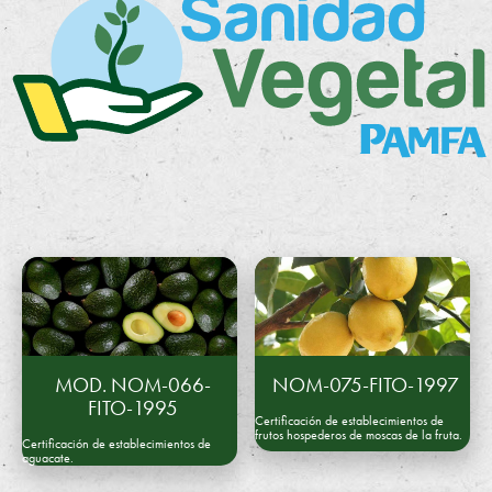
e
rt
if
i
c
a
ci
ó
n
P
MOD. NOM-066-
NOM-075-FITO-1997
A
FITO-1995
M
Certificación de establecimientos de
frutos hospederos de moscas de la fruta.
Certificación de establecimientos de
F
aguacate.