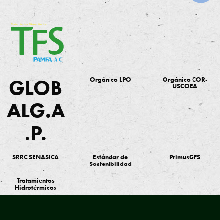
GLOB
Orgánico LPO
Orgánico COR-
USCOEA
ALG.A
.P.
SRRC SENASICA
Estándar de
PrimusGFS
Sostenibilidad
Tratamientos
Hidrotérmicos