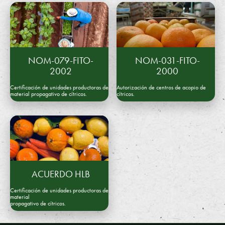
A
A
.
C
NOM-079-FITO-
NOM-031-FITO-
.
2002
2000
Certificación de unidades productoras de
Autorización de centros de acopio de
material propagativo de cítricos.
cítricos.
ACUERDO HLB
Certificación de unidades productoras de
material
propagativo de cítricos.