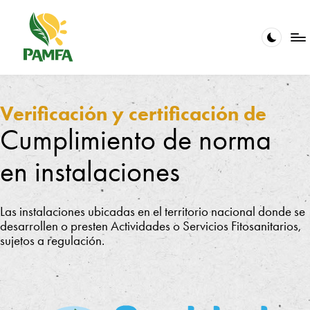
Saltar
al
contenido
V
La
calidad
e
en
Verificación y certificación de
el
ri
Cumplimiento de norma
servicio
fi
es
nuestra
en instalaciones
c
pasión
a
ci
Las instalaciones ubicadas en el territorio nacional donde se
desarrollen o presten Actividades o Servicios Fitosanitarios,
ó
sujetos a regulación.
n
y
C