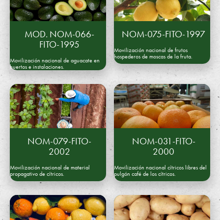
A
A
.
MOD. NOM-066-
NOM-075-FITO-1997
FITO-1995
C
Movilización nacional de frutos
hospederos de moscas de la fruta.
Movilización nacional de aguacate en
.
huertos e instalaciones.
NOM-079-FITO-
NOM-031-FITO-
2002
2000
Movilización nacional de material
Movilización nacional cítricos libres del
propagativo de cítricos.
pulgón café de los cítricos.