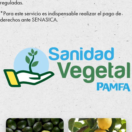
reguladas.
e
*Para este servicio es indispensable realizar el pago de
rt
derechos ante SENASICA.
if
i
c
a
ci
ó
n
P
A
M
F