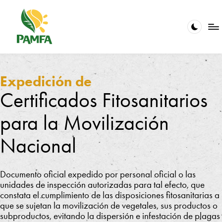
Saltar
al
contenido
V
La
calidad
e
en
Expedición de
el
ri
Certificados Fitosanitarios
servicio
fi
es
nuestra
para la Movilización
c
pasión
a
Nacional
ci
ó
Documento oficial expedido por personal oficial o las
n
unidades de inspección autorizadas para tal efecto, que
constata el cumplimiento de las disposiciones fitosanitarias a
y
que se sujetan la movilización de vegetales, sus productos o
subproductos, evitando la dispersión e infestación de plagas
C