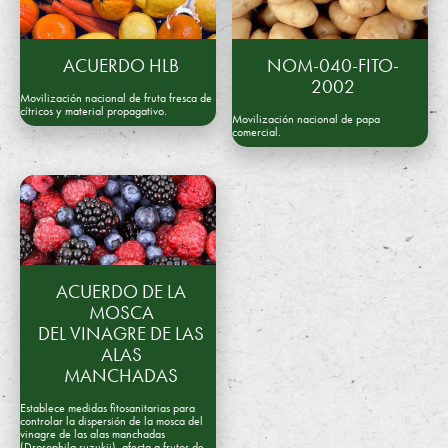
ACUERDO HLB
NOM-040-FITO-
2002
Movilización nacional de fruta fresca de
cítricos y material propagativo.
Movilización nacional de papa
comercial.
ACUERDO DE LA
MOSCA
DEL VINAGRE DE LAS
ALAS
MANCHADAS
Establece medidas fitosanitarias para
controlar la dispersión de la mosca del
vinagre de las alas manchadas
(Drosophila suzukii), afecta a frutos de