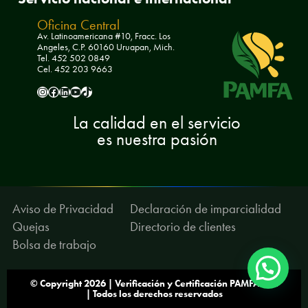
e
Oficina Central
rt
Av. Latinoamericana #10, Fracc. Los
Angeles, C.P. 60160 Uruapan, Mich.
Tel. 452 502 0849
if
Cel. 452 203 9663
i
pamfa.ac
Pamfa AC
pamfa-ac
PamfaAC
pamfa.ac
c
La calidad en el servicio
a
es nuestra pasión
ci
ó
n
Aviso de Privacidad
Declaración de imparcialidad
P
Quejas
Directorio de clientes
A
Bolsa de trabajo
M
© Copyright 2026 | Verificación y Certificación PAMFA A.C.
F
| Todos los derechos reservados