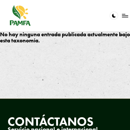
Saltar
al
contenido
V
La
No hay ninguna entrada publicada actualmente bajo
calidad
esta taxonomía.
e
en
el
ri
servicio
fi
es
nuestra
c
pasión
a
ci
ó
n
CONTÁCTANOS
y
C
Servicio nacional e internacional